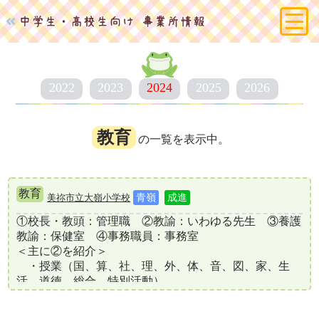
2022
2023
2024
2025
2026
官公庁
警備
教育
の一覧を表示中。
士業
医療・福祉
教育
美祢市立大嶺小学校
青嶺
成進
教育
①校長・教頭：管理職　②教諭：いわゆる先生　③養護
教諭：保健室　④事務職員：事務室

製造
＜主に②を紹介＞

　・授業（国、算、社、理、外、体、音、図、家、生
環境開発
活、道徳、総合、特別活動）

　・学級担任・委員会担当・生徒指導・給食（食育）指
設備工事
導・清掃指導・保健指導・登下校指導
