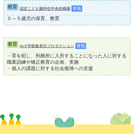
　・校務分掌（主任・主担当をする業務）

建設
教育
認定こども園伊佐中央幼稚園
青嶺
　　　→教務・研修・生徒指導・保健・図書・特別支援
教育・環境整備・人権教育

物流
０～５歳児の保育、教育
サービス業
・小学校教育 ・教科指導 

農林業
教育
㈱小学館集英社プロダクション
青嶺
金融
・罪を犯し、刑務所に入所することになった人に対する
職業訓練や矯正教育の企画、実施

エンタメ
・個人の課題に対する社会復帰への支援
鉱業
化学工業
自動車リサイクル
公共事業