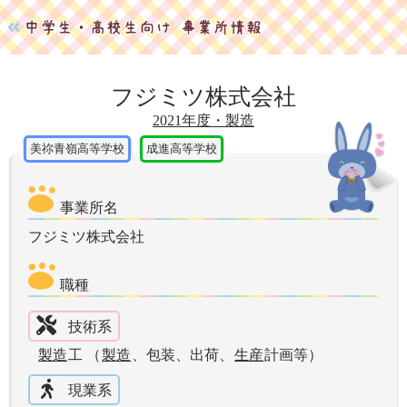
フジミツ株式会社
2021年度・製造
美祢青嶺高等学校
成進高等学校
事業所名
フジミツ株式会社
職種
技術系
製造
工 （
製造
、包装、出荷、
生産
計画等）
現業系