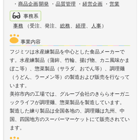
・
商品企画
開発
・
品質管理
・
経営企画
・
営業
事務系
事務
（受注、発注、
総務
、
経理
、
人事
）
事業内容
フジミツは水産練製品を中心とした食品メーカーで
す。水産練製品（蒲鉾、竹輪、揚げ物、カニ風味かま
ぼこ等）、惣菜製品（サラダ、おでん等）、調理麺
（うどん、ラーメン等）の製造および販売を行なって
います。
美祢市内の工場では、グループ会社のきららオーガニ
ックライフが調理麺、惣菜製品を製造しています。
製造した練り製品は全国各地の、調理麺は九州、中
国、四国地方のスーパーマーケットにて販売されてい
ます。