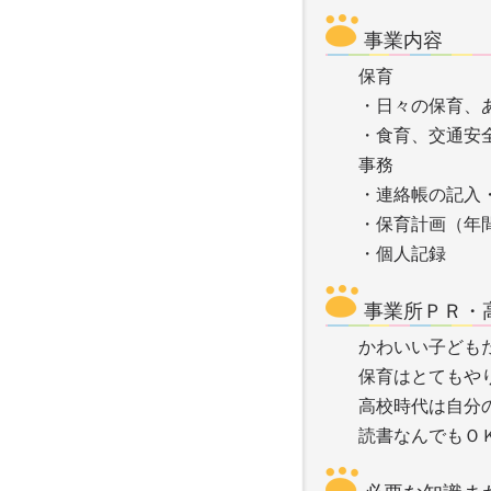
事業内容
保育
・日々の保育、
・食育、交通安
事務
・連絡帳の記入
・保育計画（年
・個人記録
事業所ＰＲ・
かわいい子ども
保育はとてもや
高校時代は自分
読書なんでもＯ