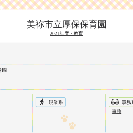
美祢市立厚保保育園
2021年度・教育
育園
現業系
事務
事務