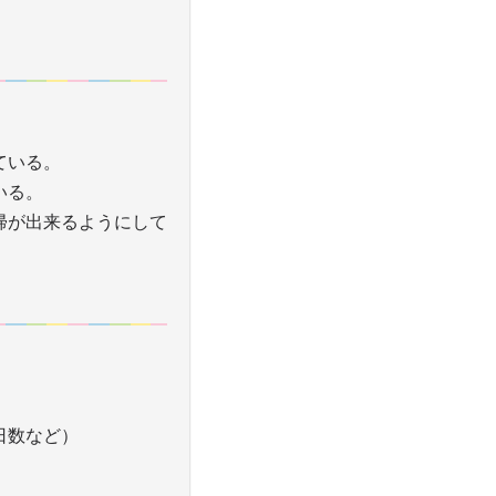
ている。
いる。
帰が出来るようにして
日数など）