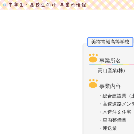
美祢青嶺高等学校
事業所名
髙山産業(株)
事業内容
・総合建設業（
・高速道路メン
・木造注文住宅
・車両整備業
・運送業